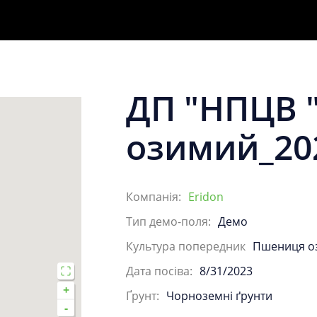
ДП "НПЦВ "ЕЛІТА"_Ріпак
озимий_20
Компанія:
Eridon
Тип демо-поля:
Демо
Культура попередник
Пшениця о
Дата посіва:
8/31/2023
+
Ґрунт:
Чорноземні ґрунти
-