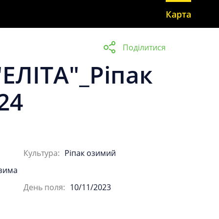
Карта
Поділитися
24
Культура:
Ріпак озимий
зима
День поля:
10/11/2023