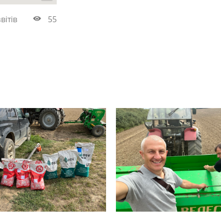
звітів
55