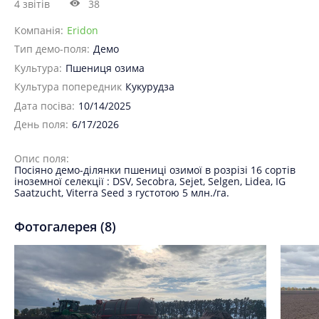
4 звітів
38
Компанія:
Eridon
Тип демо-поля:
Демо
Культура:
Пшениця озима
Культура попередник
Кукурудза
Дата посіва:
10/14/2025
День поля:
6/17/2026
Опис поля:
Посіяно демо-ділянки пшениці озимої в розрізі 16 сортів
іноземної селекції : DSV, Secobra, Sejet, Selgen, Lidea, IG
Saatzucht, Viterra Seed з густотою 5 млн./га.
Фотогалерея (8)