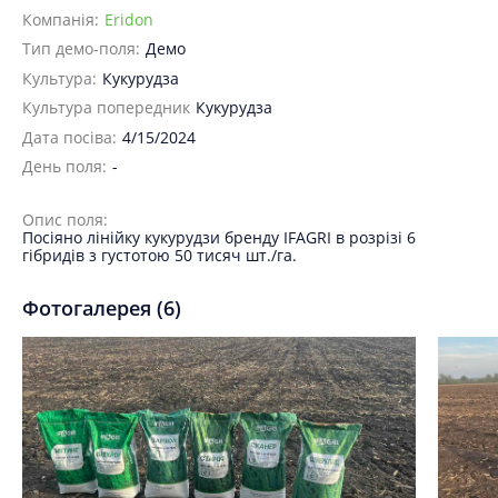
Компанія:
Eridon
Тип демо-поля:
Демо
Культура:
Кукурудза
Культура попередник
Кукурудза
Дата посіва:
4/15/2024
День поля:
-
Опис поля:
Посіяно лінійку кукурудзи бренду IFAGRI в розрізі 6
гібридів з густотою 50 тисяч шт./га.
Фотогалерея (6)