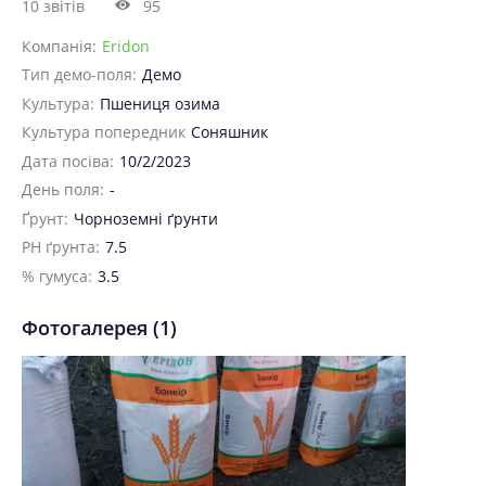
10 звітів
95
Компанія:
Eridon
Тип демо-поля:
Демо
Культура:
Пшениця озима
Культура попередник
Соняшник
Дата посіва:
10/2/2023
День поля:
-
Ґрунт:
Чорноземні ґрунти
PH ґрунта:
7.5
% гумуса:
3.5
Фотогалерея (1)