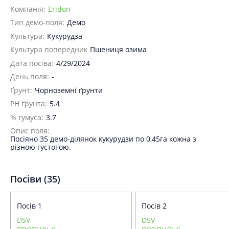
Компанія:
Eridon
Тип демо-поля:
Демо
Культура:
Кукурудза
Культура попередник
Пшениця озима
Дата посіва:
4/29/2024
День поля:
-
Ґрунт:
Чорноземні ґрунти
PH ґрунта:
5.4
% гумуса:
3.7
Опис поля:
Посіяно 35 демо-ділянок кукурудзи по 0,45га кожна з
різною густотою.
Посіви (35)
Поcів 1
Поcів 2
DSV
DSV